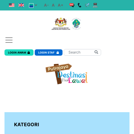
A-
A
A+
LOGIN AWAM
LOGIN STAF
KATEGORI