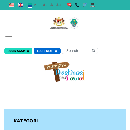
A-
A
A+
LOGIN AWAM
LOGIN STAF
KATEGORI