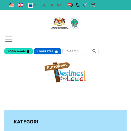
A-
A
A+
LOGIN AWAM
LOGIN STAF
KATEGORI