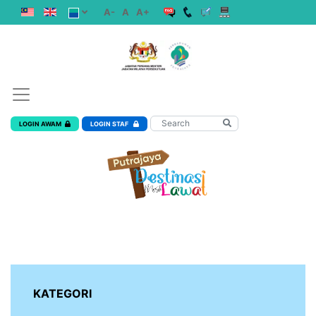
A-
A
A+
LOGIN AWAM
LOGIN STAF
KATEGORI