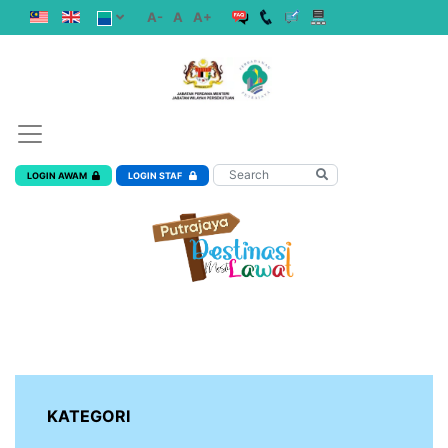
A-
A
A+
LOGIN AWAM
LOGIN STAF
KATEGORI