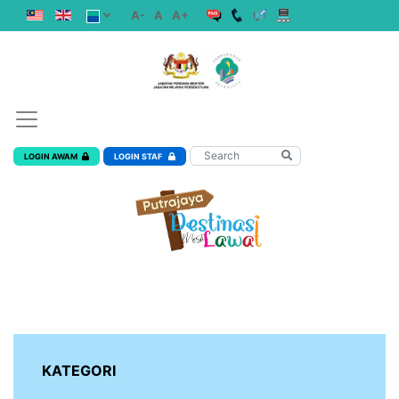
A-
A
A+
LOGIN AWAM
LOGIN STAF
KATEGORI