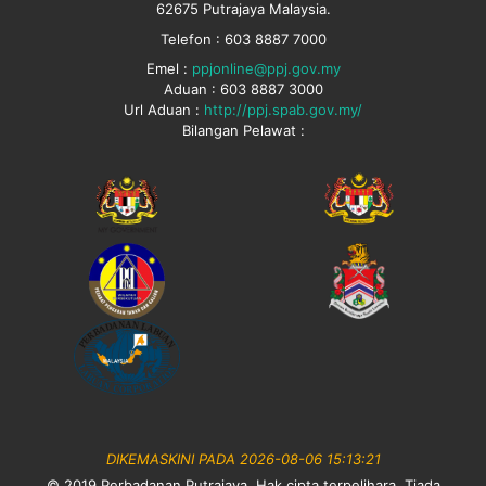
62675 Putrajaya Malaysia.
Telefon : 603 8887 7000
Emel :
ppjonline@ppj.gov.my
Aduan : 603 8887 3000
Url Aduan :
http://ppj.spab.gov.my/
Bilangan Pelawat :
DIKEMASKINI PADA 2026-08-06 15:13:21
© 2019 Perbadanan Putrajaya. Hak cipta terpelihara. Tiada