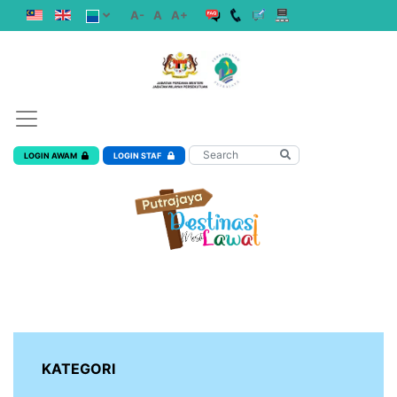
A-
A
A+
LOGIN AWAM
LOGIN STAF
KATEGORI