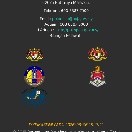
62675 Putrajaya Malaysia.
Telefon : 603 8887 7000
Emel :
ppjonline@ppj.gov.my
Aduan : 603 8887 3000
Url Aduan :
http://ppj.spab.gov.my/
Bilangan Pelawat :
DIKEMASKINI PADA 2026-08-06 15:13:21
© 2019 Perbadanan Putrajaya. Hak cipta terpelihara. Tiada