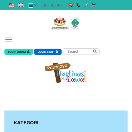
A-
A
A+
LOGIN AWAM
LOGIN STAF
KATEGORI