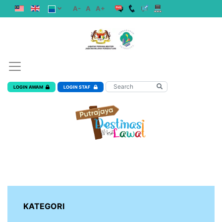
A-
A
A+
LOGIN AWAM
LOGIN STAF
KATEGORI