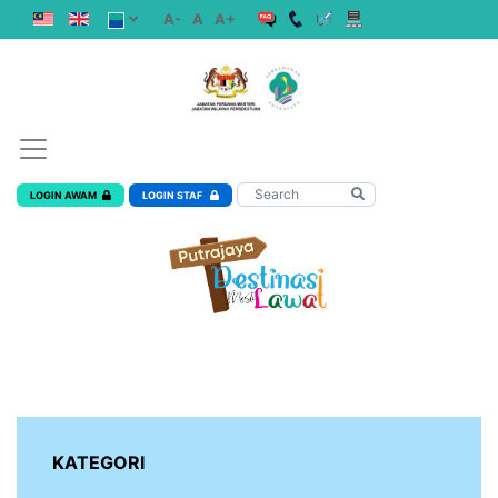
A-
A
A+
LOGIN AWAM
LOGIN STAF
KATEGORI