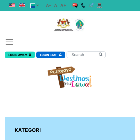
A-
A
A+
LOGIN AWAM
LOGIN STAF
KATEGORI