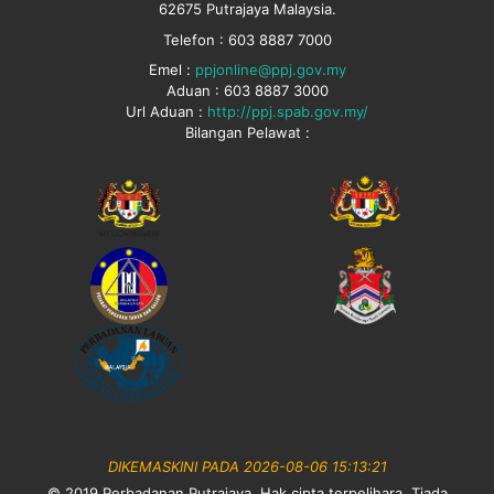
62675 Putrajaya Malaysia.
Telefon : 603 8887 7000
Emel :
ppjonline@ppj.gov.my
Aduan : 603 8887 3000
Url Aduan :
http://ppj.spab.gov.my/
Bilangan Pelawat :
DIKEMASKINI PADA 2026-08-06 15:13:21
© 2019 Perbadanan Putrajaya. Hak cipta terpelihara. Tiada