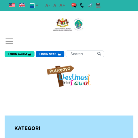
A-
A
A+
LOGIN AWAM
LOGIN STAF
KATEGORI