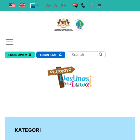
A-
A
A+
LOGIN AWAM
LOGIN STAF
KATEGORI