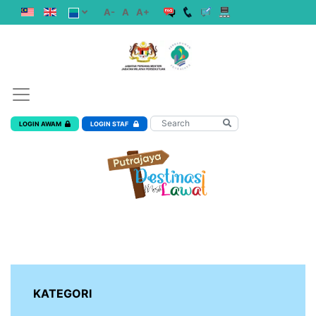
A-
A
A+
LOGIN AWAM
LOGIN STAF
KATEGORI