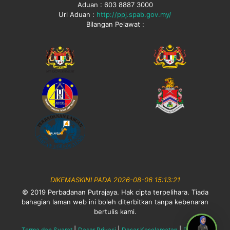
Aduan : 603 8887 3000
Url Aduan :
http://ppj.spab.gov.my/
Bilangan Pelawat :
DIKEMASKINI PADA 2026-08-06 15:13:21
© 2019 Perbadanan Putrajaya. Hak cipta terpelihara. Tiada
bahagian laman web ini boleh diterbitkan tanpa kebenaran
bertulis kami.
|
|
|
Terma dan Syarat
Dasar Privasi
Dasar Keselamatan
Penafian