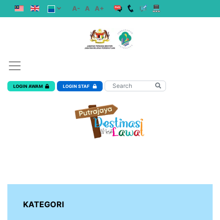
A-
A
A+
LOGIN AWAM
LOGIN STAF
KATEGORI