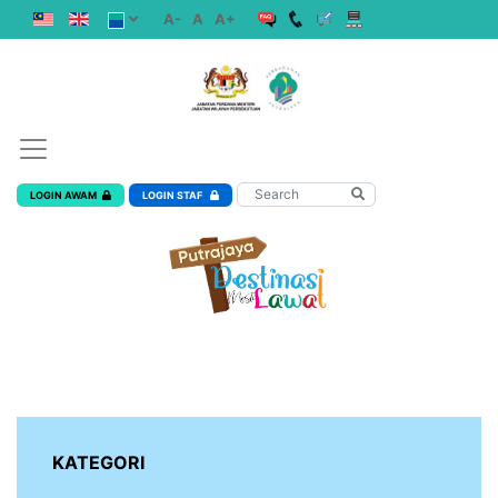
A-
A
A+
LOGIN AWAM
LOGIN STAF
KATEGORI