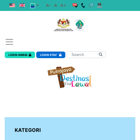
A-
A
A+
LOGIN AWAM
LOGIN STAF
KATEGORI