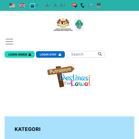
A-
A
A+
LOGIN AWAM
LOGIN STAF
KATEGORI