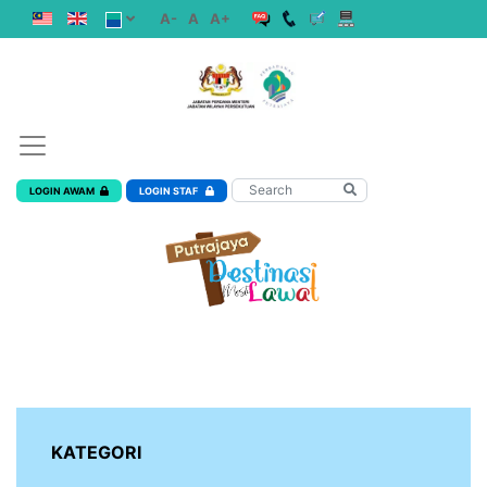
A-
A
A+
LOGIN AWAM
LOGIN STAF
KATEGORI