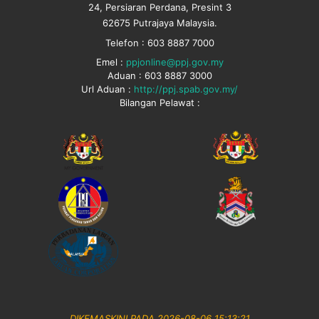
24, Persiaran Perdana, Presint 3
62675 Putrajaya Malaysia.
Telefon : 603 8887 7000
Emel :
ppjonline@ppj.gov.my
Aduan : 603 8887 3000
Url Aduan :
http://ppj.spab.gov.my/
Bilangan Pelawat :
DIKEMASKINI PADA 2026-08-06 15:13:21