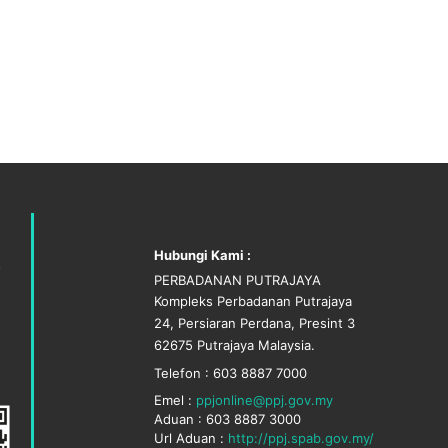
Hubungi Kami :
PERBADANAN PUTRAJAYA
Kompleks Perbadanan Putrajaya
24, Persiaran Perdana, Presint 3
62675 Putrajaya Malaysia.
Telefon : 603 8887 7000
Emel :
ppjonline@ppj.gov.my
Aduan : 603 8887 3000
Url Aduan :
http://ppj.spab.gov.my/