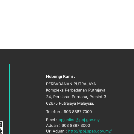
Hubungi Kami :
PERBADANAN PUTRAJAYA
Kompleks Perbadanan Putrajaya
24, Persiaran Perdana, Presint 3
62675 Putrajaya Malaysia.
Telefon : 603 8887 7000
Emel :
ppjonline@ppj.gov.my
Aduan : 603 8887 3000
Url Aduan :
http://ppj.spab.gov.my/