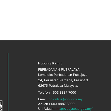
Hubungi Kami :
PERBADANAN PUTRAJAYA
Kompleks Perbadanan Putrajaya
24, Persiaran Perdana, Presint 3
62675 Putrajaya Malaysia.
Telefon : 603 8887 7000
Emel :
ppjonline@ppj.gov.my
Aduan : 603 8887 3000
Url Aduan :
http://ppj.spab.gov.my/