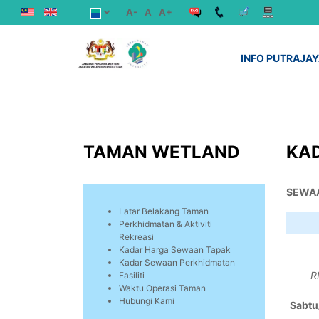
A-
A
A+
INFO PUTRAJA
TAMAN WETLAND
KA
SEWAA
Latar Belakang Taman
Perkhidmatan & Aktiviti
Rekreasi
Kadar Harga Sewaan Tapak
Kadar Sewaan Perkhidmatan
R
Fasiliti
Waktu Operasi Taman
Hubungi Kami
Sabtu