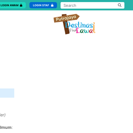
LOGIN AWAM
LOGIN STAF
er)
i Umum
: