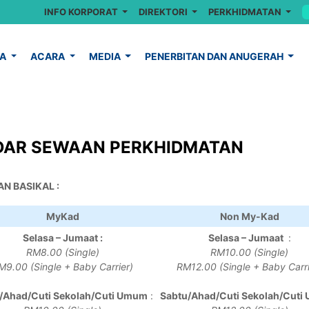
INFO KORPORAT
DIREKTORI
PERKHIDMATAN
YA
ACARA
MEDIA
PENERBITAN DAN ANUGERAH
DAR SEWAAN PERKHIDMATAN
N BASIKAL :
MyKad
Non My-Kad
Selasa – Jumaat :
Selasa – Jumaat
:
RM8.00 (Single)
RM10.00 (Single)
M9.00 (Single + Baby Carrier)
RM12.00 (Single + Baby Carri
/Ahad/Cuti Sekolah/Cuti Umum
:
Sabtu/Ahad/Cuti Sekolah/Cut