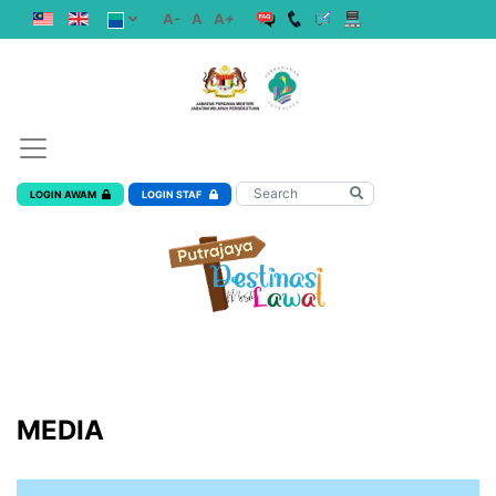
A-
A
A+
LOGIN AWAM
LOGIN STAF
MEDIA