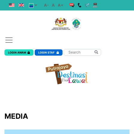
A-
A
A+
LOGIN AWAM
LOGIN STAF
MEDIA