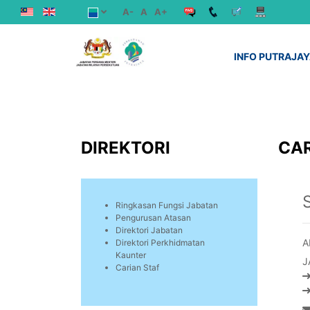
A-
A
A+
INFO PUTRAJA
DIREKTORI
CAR
Ringkasan Fungsi Jabatan
Pengurusan Atasan
Direktori Jabatan
A
Direktori Perkhidmatan
Kaunter
J
Carian Staf