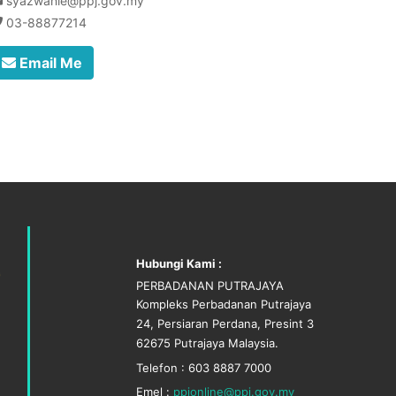
syazwanie@ppj.gov.my
03-88877214
Email Me
Hubungi Kami :
PERBADANAN PUTRAJAYA
Kompleks Perbadanan Putrajaya
24, Persiaran Perdana, Presint 3
62675 Putrajaya Malaysia.
Telefon : 603 8887 7000
Emel :
ppjonline@ppj.gov.my