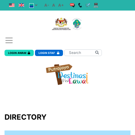
A-
A
A+
LOGIN AWAM
LOGIN STAF
DIRECTORY