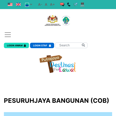
A-
A
A+
LOGIN AWAM
LOGIN STAF
PESURUHJAYA BANGUNAN (COB)