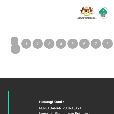
1
2
3
4
5
6
7
8
‹
Hubungi Kami :
PERBADANAN PUTRAJAYA
Kompleks Perbadanan Putrajaya