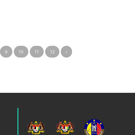
9
10
11
12
›