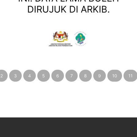
DIRUJUK DI ARKIB.
2
3
4
5
6
7
8
9
10
11