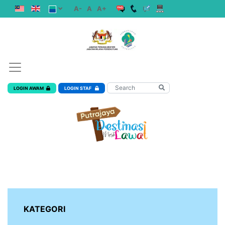
A-
A
A+
LOGIN AWAM
LOGIN STAF
KATEGORI