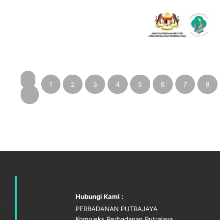
1
2
3
4
5
6
7
8
‹
Hubungi Kami :
PERBADANAN PUTRAJAYA
Kompleks Perbadanan Putrajaya