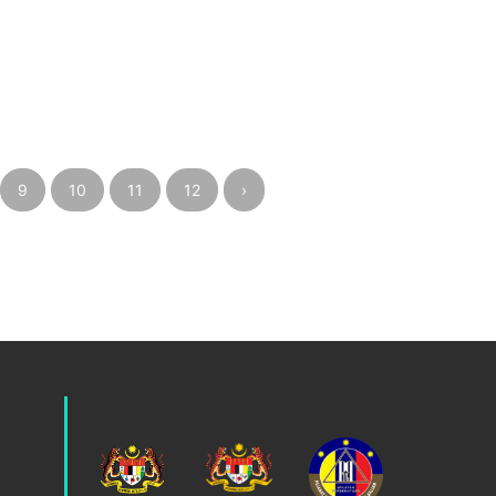
9
10
11
12
›