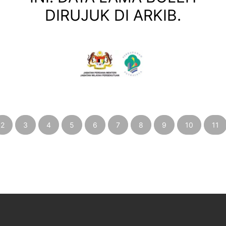
DIRUJUK DI ARKIB.
2
3
4
5
6
7
8
9
10
11