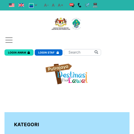
A-
A
A+
LOGIN AWAM
LOGIN STAF
KATEGORI