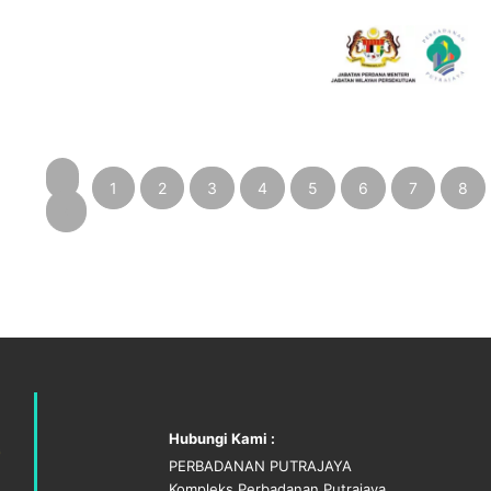
1
2
3
4
5
6
7
8
‹
Hubungi Kami :
PERBADANAN PUTRAJAYA
Kompleks Perbadanan Putrajaya