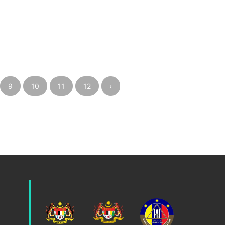
9
10
11
12
›