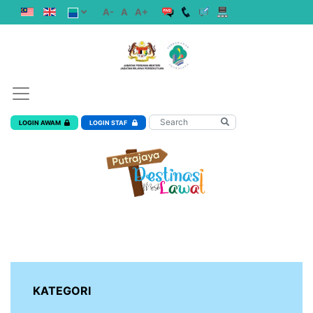
A-
A
A+
LOGIN AWAM
LOGIN STAF
KATEGORI