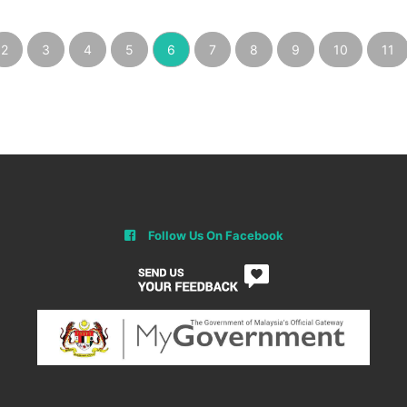
2
3
4
5
6
7
8
9
10
11
Follow Us On Facebook