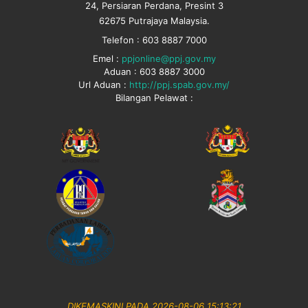
24, Persiaran Perdana, Presint 3
62675 Putrajaya Malaysia.
Telefon : 603 8887 7000
Emel :
ppjonline@ppj.gov.my
Aduan : 603 8887 3000
Url Aduan :
http://ppj.spab.gov.my/
Bilangan Pelawat :
DIKEMASKINI PADA 2026-08-06 15:13:21