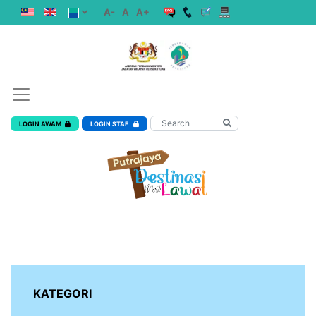
A-
A
A+
LOGIN AWAM
LOGIN STAF
KATEGORI