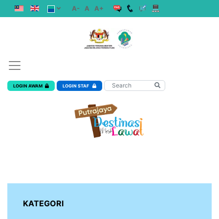
A-
A
A+
LOGIN AWAM
LOGIN STAF
KATEGORI