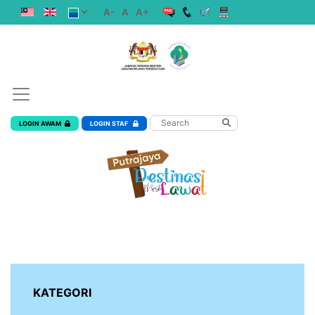
A-
A
A+
LOGIN AWAM
LOGIN STAF
KATEGORI