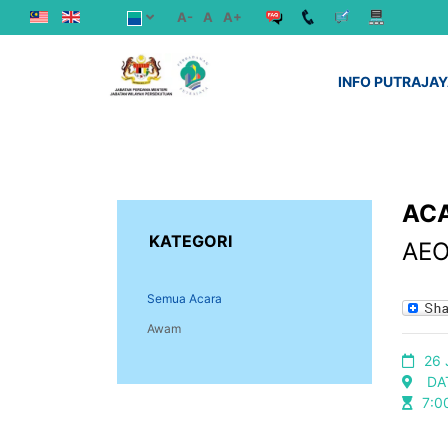
A-
A
A+
INFO PUTRAJA
ACA
KATEGORI
AEO
Semua Acara
Awam
26 
DA
7:0