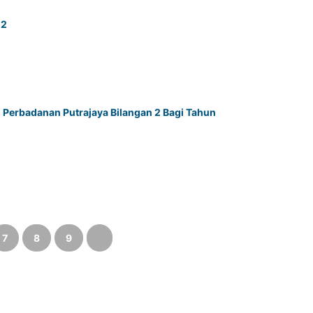
22
i Perbadanan Putrajaya Bilangan 2 Bagi Tahun
7
8
9
›