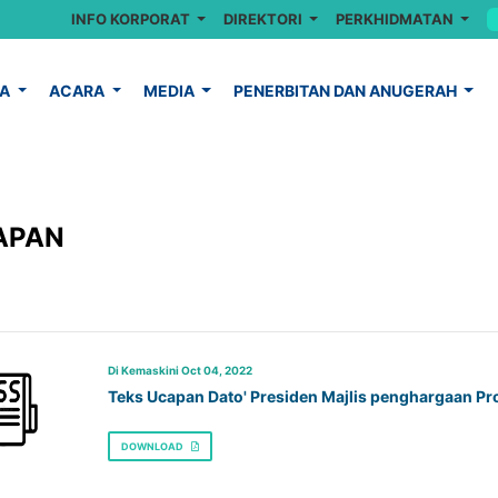
INFO KORPORAT
DIREKTORI
PERKHIDMATAN
YA
ACARA
MEDIA
PENERBITAN DAN ANUGERAH
APAN
Di Kemaskini Oct 04, 2022
Teks Ucapan Dato' Presiden Majlis penghargaan Pr
DOWNLOAD