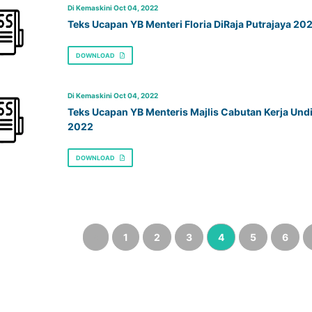
Di Kemaskini Oct 04, 2022
Teks Ucapan YB Menteri Floria DiRaja Putrajaya 20
DOWNLOAD
Di Kemaskini Oct 04, 2022
Teks Ucapan YB Menteris Majlis Cabutan Kerja Und
2022
DOWNLOAD
‹
1
2
3
4
5
6