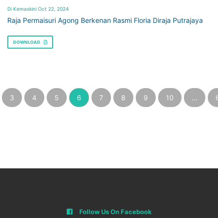
Di Kemaskini Oct 22, 2024
Raja Permaisuri Agong Berkenan Rasmi Floria Diraja Putrajaya
DOWNLOAD
3
4
5
6
7
8
9
10
...
Follow Us On Facebook