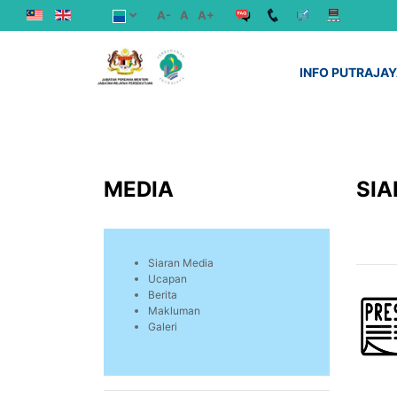
A-
A
A+
INFO PUTRAJA
MEDIA
SIA
Siaran Media
Ucapan
Berita
Makluman
Galeri