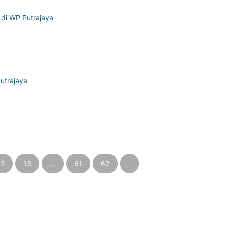
di WP Putrajaya
utrajaya
12
13
...
61
62
›