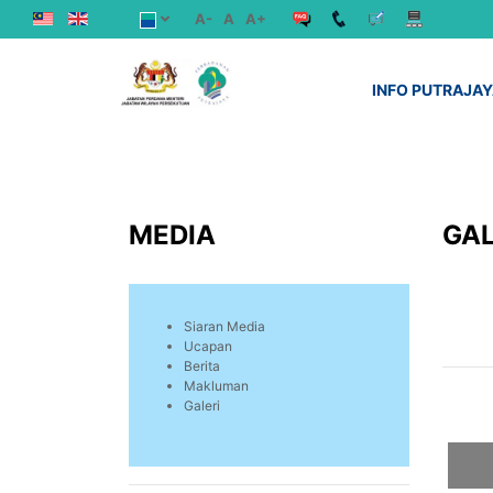
A-
A
A+
INFO PUTRAJA
MEDIA
GAL
Siaran Media
Ucapan
Berita
Makluman
Galeri