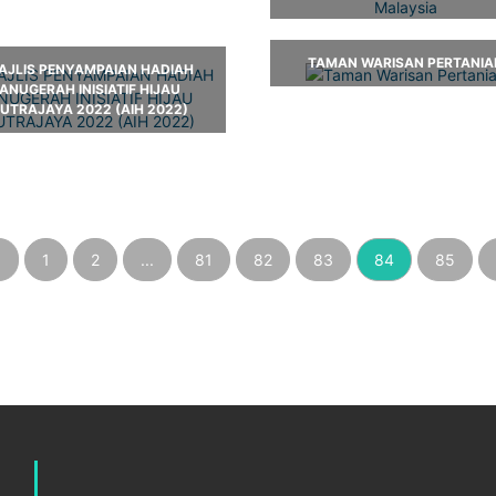
TAMAN WARISAN PERTANIA
AJLIS PENYAMPAIAN HADIAH
ANUGERAH INISIATIF HIJAU
UTRAJAYA 2022 (AIH 2022)
‹
1
2
...
81
82
83
84
85