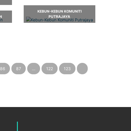
KEBUN-KEBUN KOMUNITI
N
PUTRAJAYA
86
87
...
122
123
›