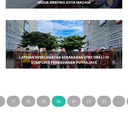
MEDIA BRIEFING KOTA MADANI
LATIHAN KESELAMATAN KEBAKARAN (FIRE DRILL) DI
KOMPLEKS PERBADANAN PUTRAJAYA
.
17
18
19
20
21
22
23
...