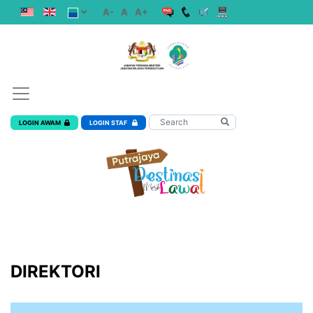
A-
A
A+
LOGIN AWAM
LOGIN STAF
DIREKTORI