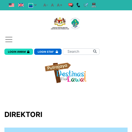
A-
A
A+
LOGIN AWAM
LOGIN STAF
DIREKTORI