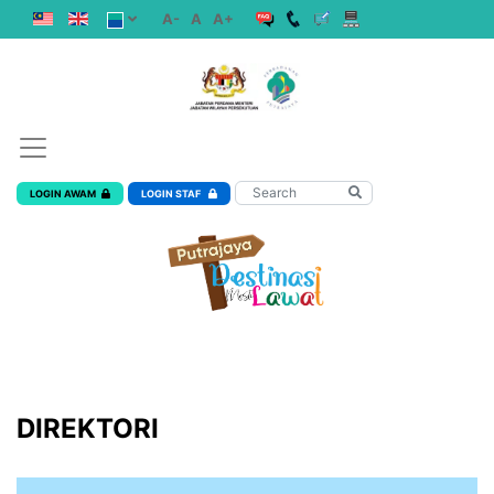
A-
A
A+
LOGIN AWAM
LOGIN STAF
DIREKTORI