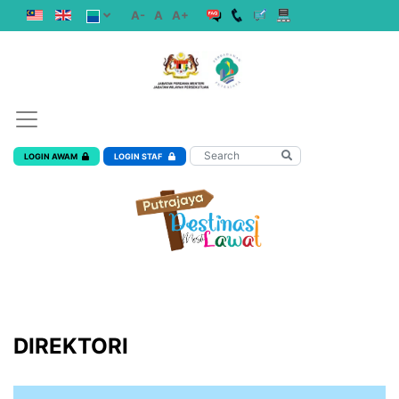
A-
A
A+
LOGIN AWAM
LOGIN STAF
DIREKTORI