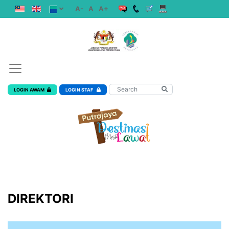
A-
A
A+
LOGIN AWAM
LOGIN STAF
DIREKTORI