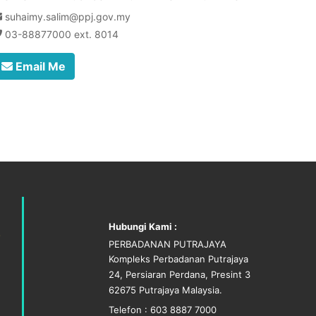
suhaimy.salim@ppj.gov.my
03-88877000 ext. 8014
Email Me
Hubungi Kami :
PERBADANAN PUTRAJAYA
Kompleks Perbadanan Putrajaya
24, Persiaran Perdana, Presint 3
62675 Putrajaya Malaysia.
Telefon : 603 8887 7000