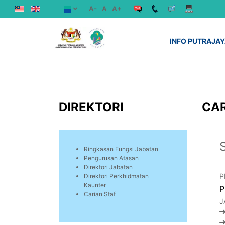
A-
A
A+
INFO PUTRAJA
DIREKTORI
CAR
Ringkasan Fungsi Jabatan
Pengurusan Atasan
Direktori Jabatan
P
Direktori Perkhidmatan
Kaunter
P
Carian Staf
J